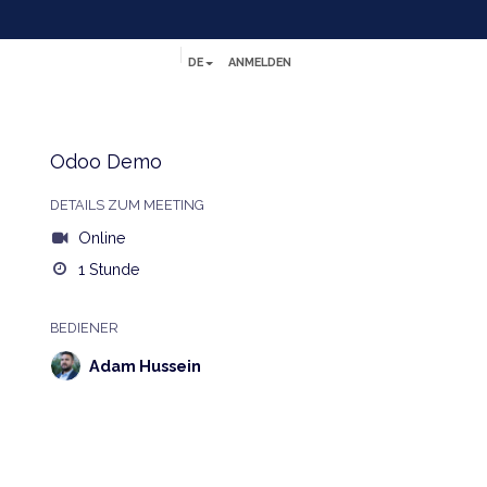
DE
ANMELDEN
Referenzen
Kontakt
Help
Jobs
Odoo Demo
cht
DETAILS ZUM MEETING
Online
1 Stunde
BEDIENER
Adam Hussein