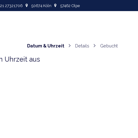
+49
221 27321706
5067
4 Köln
57462
Olpe
Odoo
Aphora
Datum & Uhrzeit
Details
Gebu
& ein Uhrzeit aus