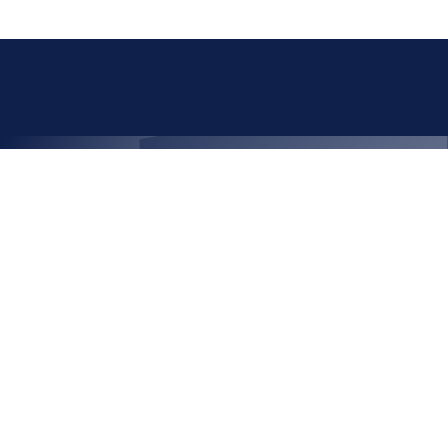
hello@aphora.io
+49 221 27321706
674 Köln
nschutz