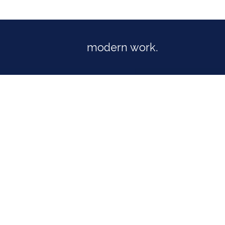
modern work.​
Als Ihr offizieller Odoo Partner 
Unternehmen und Prozesse opt
moderne ERP-Lösung. Einfach und e