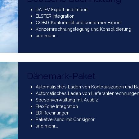
unterstützen und deren Einsatz zu förder
ZU ALLEN APPS
Deutsche Buchhalt
DATEV Export und Import
ELSTER Integration
GOBD-Konformität und konformer E
Konzernrechnungslegung und Konso
und mehr...