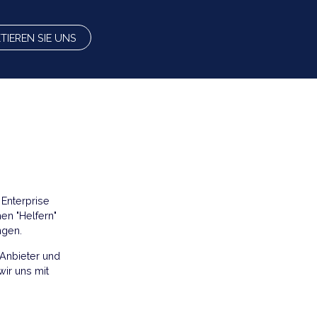
ranchen und Funktionen.
KONTAKTIEREN SIE UNS
hrt.
ngen, die die Enterprise
n, generischen "Helfern"
chen Anwendungen.