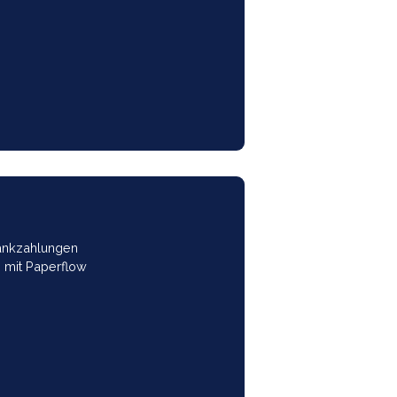
n.
ung
xport
lidierung