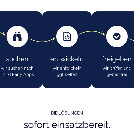
wir die Lösung nicht selbst entwickelt haben, geben wir tr
sen Preis an; wir selbst nehmen weder einen Aufpreis noc
fremden Federn.
suchen
entwickeln
f
wir suchen nach
wir entwickeln
wi
Third Party Apps
ggf. selbst