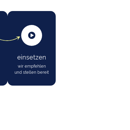
ansparent den Anbieter und
h schmücken wir uns mit
reigeben
einsetzen
r prüfen und
wir empfehlen
geben frei
und stellen bereit