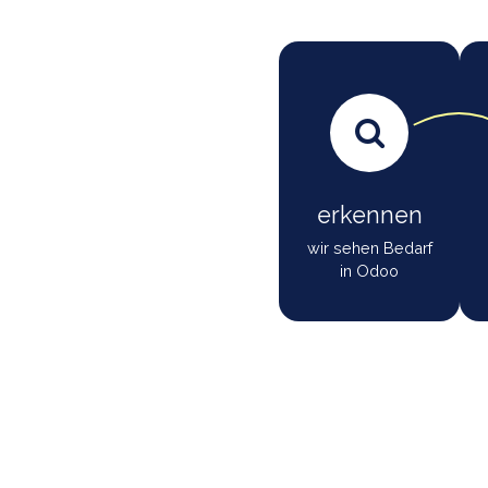
Wenn 
des
erkennen
wir sehen Bedarf
in Odoo