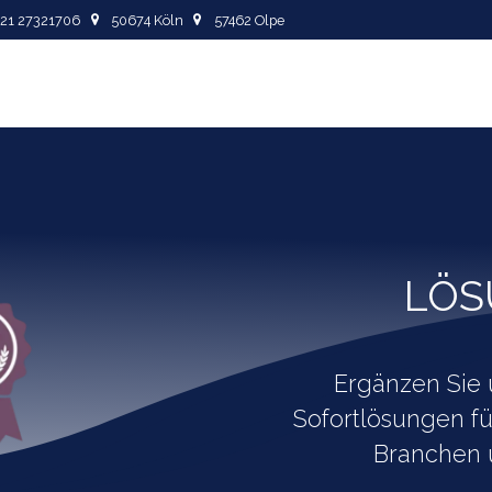
+49
221 27321706
5067
4 Köln
57462
Olpe
Odoo
Aphora
Ergän
Sofortlö