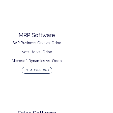
SAP SuccessFactors vs. Odoo
Oracle HCM vs. Odoo
Workday vs. Odoo
Personio vs. Odoo
ZUM DOWNLOAD
MRP Software
SAP Business One vs. Odoo
Netsuite vs. Odoo