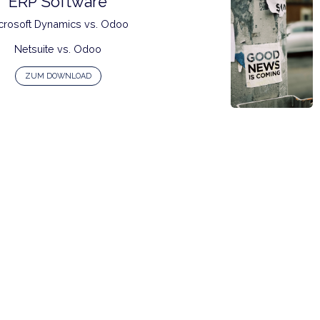
Clover POS vs. Odoo
Lightspeed POS vs. Odoo
ZUM DOWNLOAD
ERP Software
Microsoft Dynamics vs. Odoo
Netsuite vs. Odoo
ZUM DOWNLOAD