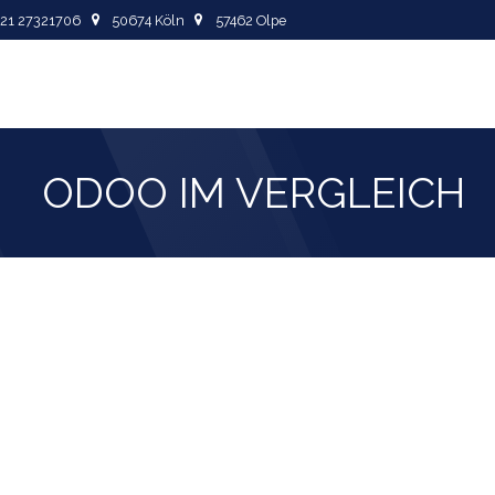
+49
221 27321706
5067
4 Köln
57462
Olpe
Odoo
Aphora
ODOO IM VERGLE