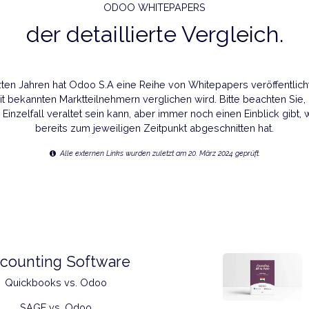
ODOO WHITEPAPERS
der detaillierte Vergle
den letzten Jahren hat Odoo S.A eine Reihe von Whitepapers 
doo mit bekannten Marktteilnehmern verglichen wird. Bitte 
eich im Einzelfall veraltet sein kann, aber immer noch einen 
bereits zum jeweiligen Zeitpunkt abgeschnitte
Alle externen Links wurden zuletzt am 20. März 2024 gepr