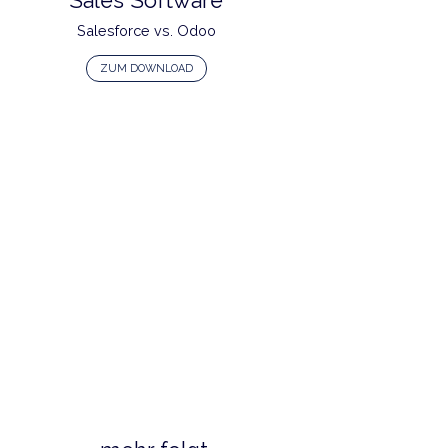
Microsoft Dynamics vs. Odoo
ZUM DOWNLOAD
Sales Software
Salesforce vs. Odoo
ZUM DOWNLOAD