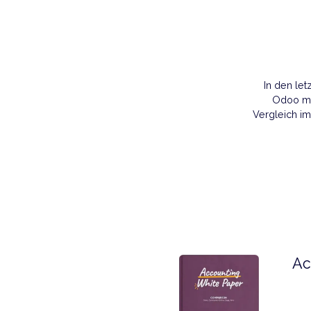
In 
O
Vergl