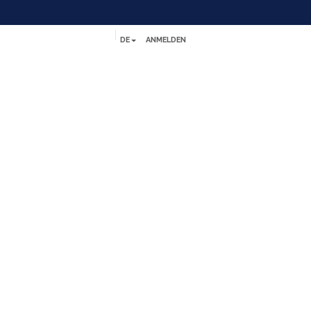
DE
ANMELDEN
Referenzen
Kontakt
Help
Jobs